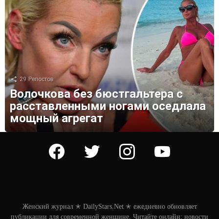
29
Репостов
Волочкова без бюстгальтера с
расставленными ногами оседлала
мощный агрегат
facebook
twitter
instagram
youtube
Женский журнал ✭ DailyStars.Net ✭ ежедневно обновляет
публикации для современной женщине. Читайте онлайн: новости