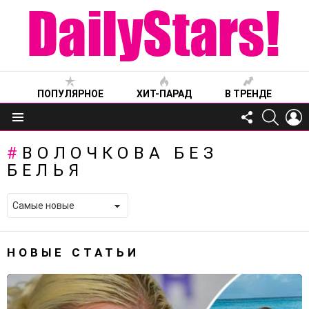
ПОПУЛЯРНОЕ
ХИТ-ПАРАД
В ТРЕНДЕ
FOLLOW
SEARC
L
US
Меню
ВОЛОЧКОВА БЕЗ
БЕЛЬЯ
НОВЫЕ СТАТЬИ