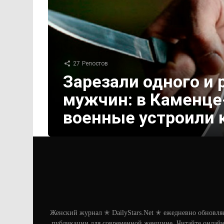
27
Репостов
Зарезали одного и
мужчин: в Каменц
военные устроили 
Женский журнал ✭ DailyStars.Net ✭ ежедневно обновля
публикации для современной женщине. Читайте онлайн