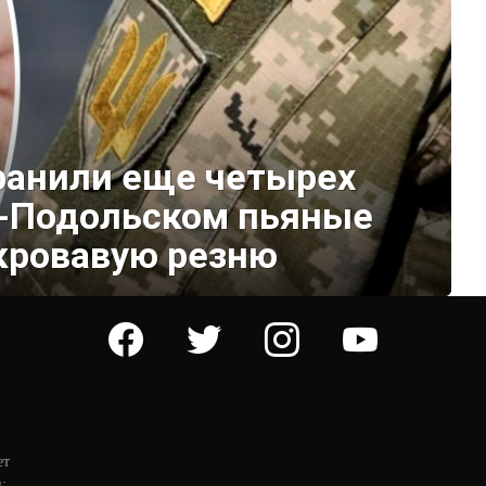
 ранили еще четырех
е-Подольском пьяные
кровавую резню
facebook
twitter
instagram
youtube
ет
: