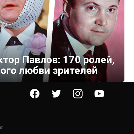
тор Павлов: 170 ролей,
ого любви зрителей
facebook
twitter
instagram
youtube
ет
: