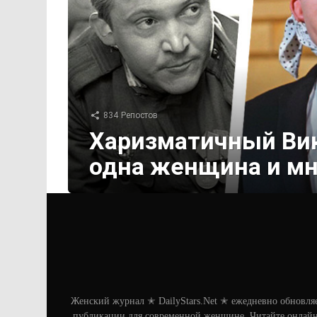
834
Репостов
Харизматичный Вик
одна женщина и мн
Женский журнал ✭ DailyStars.Net ✭ ежедневно обновля
публикации для современной женщине. Читайте онлайн