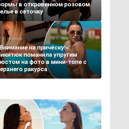
ормы в откровенном розовом
елье в сеточку
31
Репостов
Внимание на причёску!»:
икитюк поманила упругим
юстом на фото в мини-топе с
ерхнего ракурса