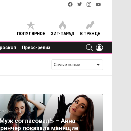
facebook
twitter
instagram
youtube
ПОПУЛЯРНОЕ
ХИТ-ПАРАД
В ТРЕНДЕ
SEARCH
LOGIN
роскоп
Пресс-релиз
70
Репостов
Муж согласовал!» – Анна
ринчер показала манящие