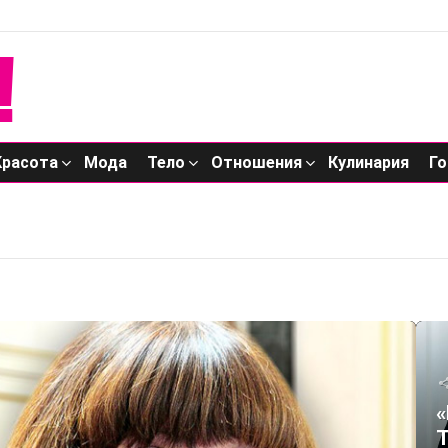
Красота
Мода
Тело
Отношения
Кулинария
Го
«
Т