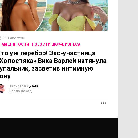
30
Репостов
НАМЕНИТОСТИ
НОВОСТИ ШОУ-БИЗНЕСА
то уж перебор! Экс-участница
Холостяка» Вика Варлей натянула
упальник, засветив интимную
ону
Написала
Диана
3 года назад
ПРОДОЛЖЕНИЕ