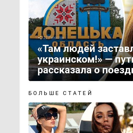
22
Репостов
«Там людей застав
украинском!» — пу
рассказала о поезд
БОЛЬШЕ СТАТЕЙ