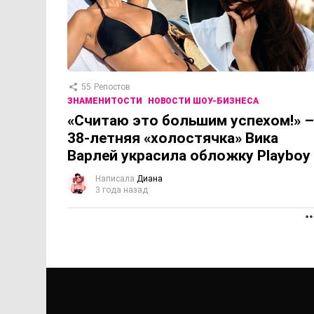
55
Репостов
ЗНАМЕНИТОСТИ
НОВОСТИ ШОУ-БИЗНЕСА
«Считаю это большим успехом!» –
38-летняя «холостячка» Вика
Варлей украсила обложку Playboy
Написала
Диана
3 года назад