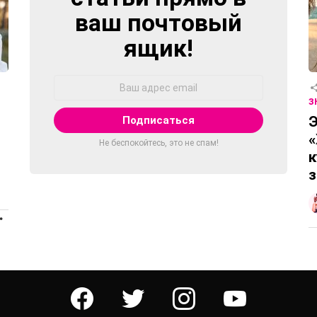
ваш почтовый
ящик!
Адрес
Email:
З
Э
«
Не беспокойтесь, это не спам!
к
з
ПРОДОЛЖЕНИЕ
facebook
twitter
instagram
youtube