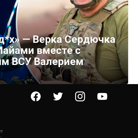
д*х» — Верка Сердючка
Майами вместе с
м ВСУ Валерием
facebook
twitter
instagram
youtube
ет
: