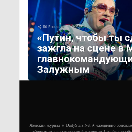
50
Репостов
«Путин, чтобы ты с
зажгла на сцене в 
главнокомандующи
Залужным
Женский журнал ✭ DailyStars.Net ✭ ежедневно обновля
публикации для современной женщине. Читайте онлайн