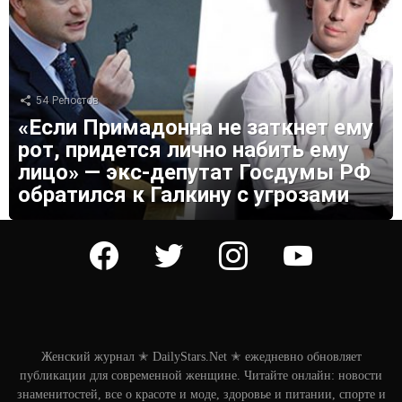
54
Репостов
«Если Примадонна не заткнет ему
рот, придется лично набить ему
лицо» — экс-депутат Госдумы РФ
обратился к Галкину с угрозами
facebook
twitter
instagram
youtube
Женский журнал ✭ DailyStars.Net ✭ ежедневно обновляет
публикации для современной женщине. Читайте онлайн: новости
знаменитостей, все о красоте и моде, здоровье и питании, спорте и