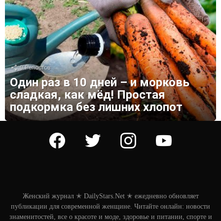
0
Репостов
Один раз в 10 дней – и морковь
сладкая, как мёд! Простая
подкормка без лишних хлопот
facebook
twitter
instagram
youtube
Женский журнал ✭ DailyStars.Net ✭ ежедневно обновляет
публикации для современной женщине. Читайте онлайн: новости
знаменитостей, все о красоте и моде, здоровье и питании, спорте и