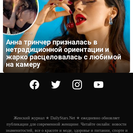
38
Репостов
Анна тринчер призналась в
нетрадиционной ориентации и
жарко расцеловалась с любимой
на камеру
facebook
twitter
instagram
youtube
Женский журнал ✭ DailyStars.Net ✭ ежедневно обновляет
публикации для современной женщине. Читайте онлайн: новости
знаменитостей, все о красоте и моде, здоровье и питании, спорте и