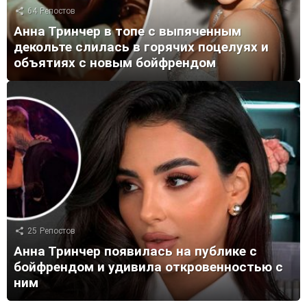
64
Репостов
Анна Тринчер в топе с выпяченным
декольте слилась в горячих поцелуях и
объятиях с новым бойфрендом
25
Репостов
Анна Тринчер появилась на публике с
бойфрендом и удивила откровенностью с
ним