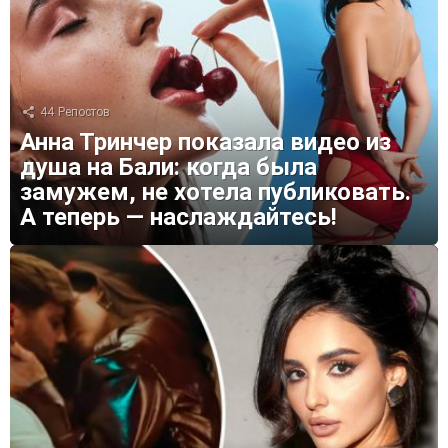
44
Репостов
Анна Тринчер показала видео из
душа на Бали: когда была
замужем, не хотела публиковать.
А теперь — наслаждайтесь!