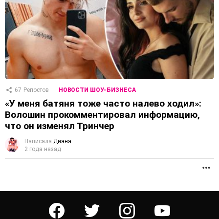
67
Репостов
НОВОСТИ ШОУ-БИЗНЕСА
«У меня батяня тоже часто налево ходил»:
Волошин прокомментировал информацию,
что он изменял Тринчер
Написала
Диана
2 года назад
П
facebook
twitter
instagram
youtube