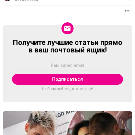
П
Получите лучшие статьи прямо
NEWSLETTER
в ваш почтовый ящик!
Адрес
Email:
Не беспокойтесь, это не спам!