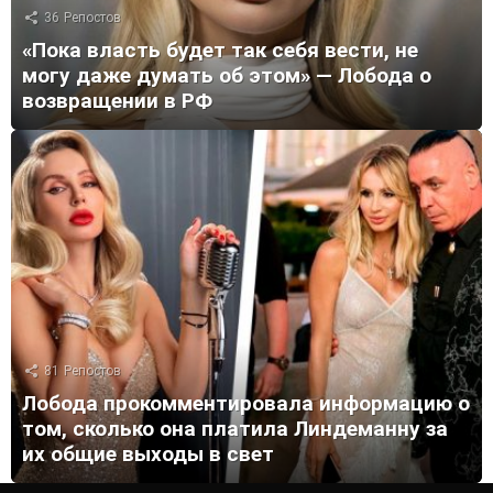
36
Репостов
«Пока власть будет так себя вести, не
могу даже думать об этом» — Лобода о
возвращении в РФ
81
Репостов
Лобода прокомментировала информацию о
том, сколько она платила Линдеманну за
их общие выходы в свет