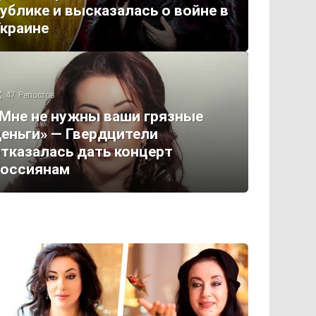
ублике и высказалась о войне в
краине
47
Репостов
Мне не нужны ваши грязные
еньги» — Гвердцители
тказалась дать концерт
россиянам