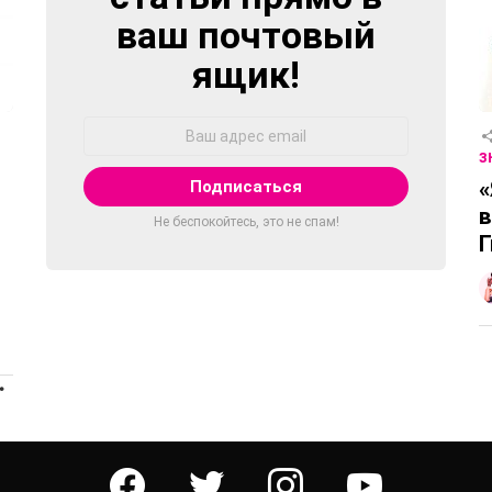
ваш почтовый
ящик!
Адрес
Email:
З
«
в
Не беспокойтесь, это не спам!
Г
ПРОДОЛЖЕНИЕ
facebook
twitter
instagram
youtube