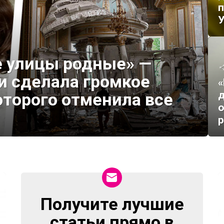
п
У
е улицы родные» —
и сделала громкое
«
д
оторого отменила все
о
Получите лучшие
NEWSLETTER
статьи прямо в