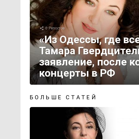
0
Репостов
«Из Одессы, где вс
Тамара Гвердцител
заявление, после к
концерты в РФ
БОЛЬШЕ СТАТЕЙ