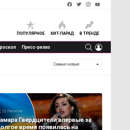
facebook
twitter
instagram
youtube
ПОПУЛЯРНОЕ
ХИТ-ПАРАД
В ТРЕНДЕ
SEARCH
LOGIN
роскоп
Пресс-релиз
22
Репостов
амара Гвердцители впервые за
олгое время появилась на