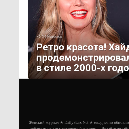
34
Репостов
Ретро красота! Ха
продемонстрирова
в стиле 2000-х год
Женский журнал ✭ DailyStars.Net ✭ ежедневно обновля
публикации для современной женщине. Читайте онлайн