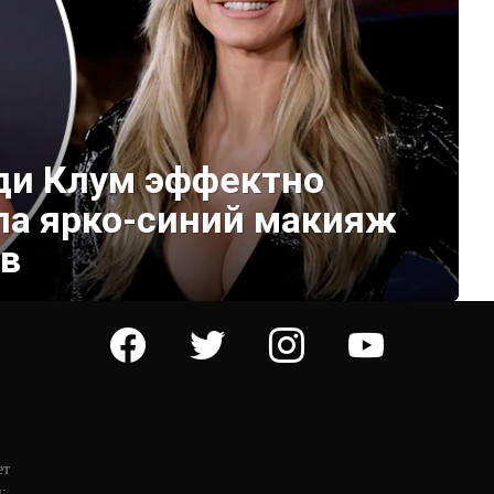
йди Клум эффектно
ла ярко-синий макияж
ов
facebook
twitter
instagram
youtube
ет
: