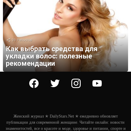
39
Репостов
Как выбрать средства для
укладки волос: полезные
рекомендации
facebook
twitter
instagram
youtube
Женский журнал ✭ DailyStars.Net ✭ ежедневно обновляет
публикации для современной женщине. Читайте онлайн: новости
знаменитостей, все о красоте и моде, здоровье и питании, спорте и