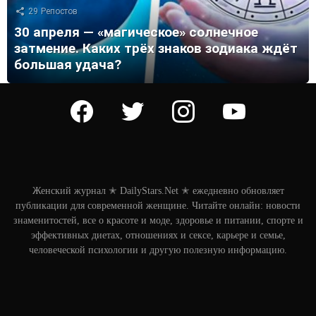
29
Репостов
30 апреля — «магическое» солнечное
затмение. Каких трёх знаков зодиака ждёт
большая удача?
facebook
twitter
instagram
youtube
Женский журнал ✭ DailyStars.Net ✭ ежедневно обновляет
публикации для современной женщине. Читайте онлайн: новости
знаменитостей, все о красоте и моде, здоровье и питании, спорте и
эффективных диетах, отношениях и сексе, карьере и семье,
человеческой психологии и другую полезную информацию.