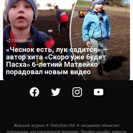
25
Репостов
«Чеснок есть, лук садится» —
автор хита «Скоро уже будет
Пасха» 6-летний Матвейко
порадовал новым видео
facebook
twitter
instagram
youtube
Женский журнал ✭ DailyStars.Net ✭ ежедневно обновляет
публикации для современной женщине. Читайте онлайн: новости