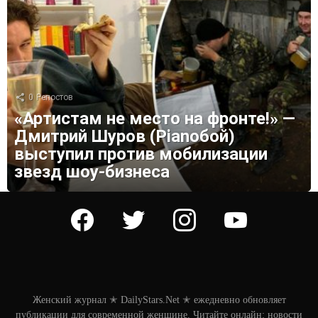
0
Репостов
«Артистам не место на фронте!» —
Дмитрий Шуров (Pianoбой)
выступил против мобилизации
звезд шоу-бизнеса
facebook
twitter
instagram
youtube
Женский журнал ✭ DailyStars.Net ✭ ежедневно обновляет
публикации для современной женщине. Читайте онлайн: новости