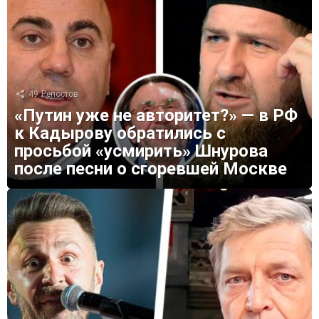
49
Репостов
«Путин уже не авторитет?» — в РФ
к Кадырову обратились с
просьбой «усмирить» Шнурова
после песни о сгоревшей Москве