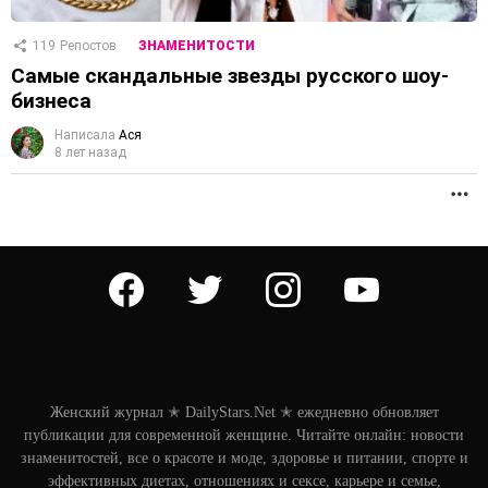
119
Репостов
ЗНАМЕНИТОСТИ
Самые скандальные звезды русского шоу-
бизнеса
Написала
Ася
8 лет назад
П
facebook
twitter
instagram
youtube
Женский журнал ✭ DailyStars.Net ✭ ежедневно обновляет
публикации для современной женщине. Читайте онлайн: новости
знаменитостей, все о красоте и моде, здоровье и питании, спорте и
эффективных диетах, отношениях и сексе, карьере и семье,