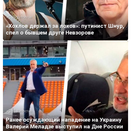
36
Репостов
«Хохлов держал за лохов»: путинист Шнур,
спел о бывшем друге Невзорове
45
Репостов
Ранее осуждающий нападение на Украину
Валерий Меладзе выступил на Дне России