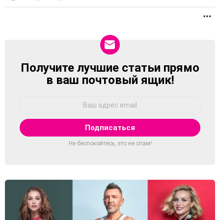
П
Получите лучшие статьи прямо
NEWSLETTER
в ваш почтовый ящик!
Адрес
Email:
Не беспокойтесь, это не спам!