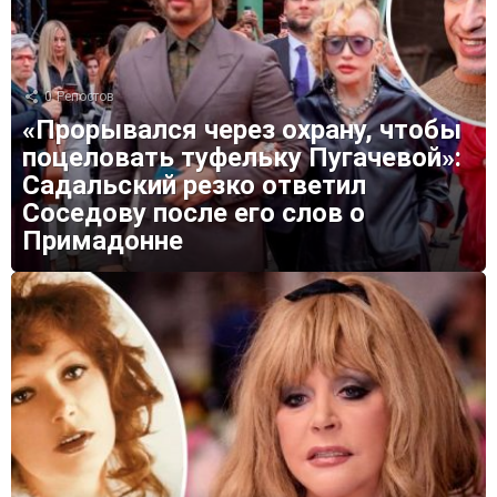
0
Репостов
«Прорывался через охрану, чтобы
поцеловать туфельку Пугачевой»:
Садальский резко ответил
Соседову после его слов о
Примадонне