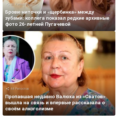
41
Репостов
Брови-ниточки и «щербинка» между
зубами: коллега показал редкие архивные
фото 26-летней Пугачевой
44
Репостов
Пропавшая недавно Валюха из «Сватов»
вышла на связь и впервые рассказала о
своём алкоголизме