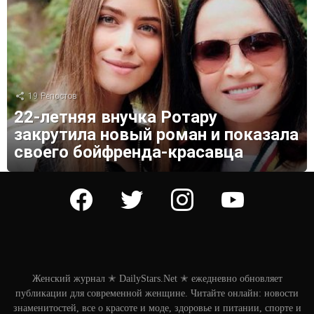
19
Репостов
22-летняя внучка Ротару
закрутила новый роман и показала
своего бойфренда-красавца
facebook
twitter
instagram
youtube
Женский журнал ✭ DailyStars.Net ✭ ежедневно обновляет
публикации для современной женщине. Читайте онлайн: новости
знаменитостей, все о красоте и моде, здоровье и питании, спорте и