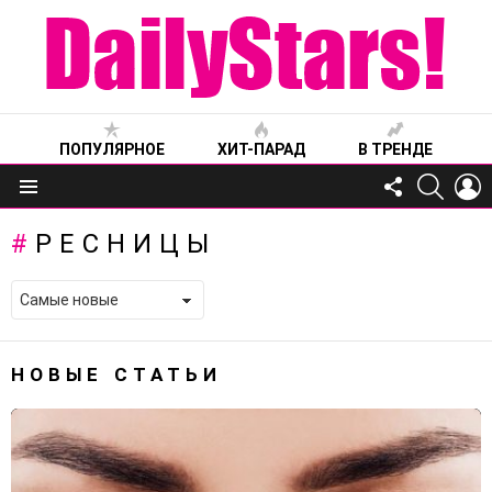
ПОПУЛЯРНОЕ
ХИТ-ПАРАД
В ТРЕНДЕ
FOLLOW
SEARC
L
US
Меню
РЕСНИЦЫ
НОВЫЕ СТАТЬИ