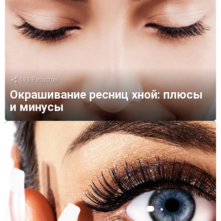
193
Репостов
Окрашивание ресниц хной: плюсы
и минусы