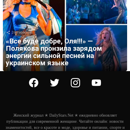
26
Репостов
«Все буде добре, Оля!!!» —
Полякова пронзила зарядом
энергии сильной песней на
украинском языке
facebook
twitter
instagram
youtube
Женский журнал ✭ DailyStars.Net ✭ ежедневно обновляет
публикации для современной женщине. Читайте онлайн: новости
знаменитостей, все о красоте и моде, здоровье и питании, спорте и