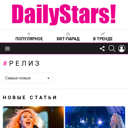
ПОПУЛЯРНОЕ
ХИТ-ПАРАД
В ТРЕНДЕ
FOLLOW
SEARC
L
US
Меню
РЕЛИЗ
НОВЫЕ СТАТЬИ