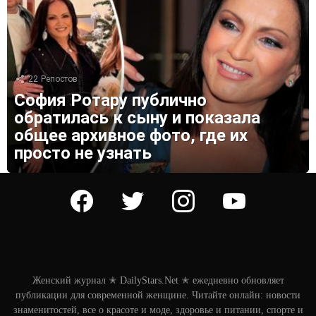
22
Репостов
София Ротару публично
обратилась к сыну и показала
общее архивное фото, где их
просто не узнать
facebook
twitter
instagram
youtube
Женский журнал ✭ DailyStars.Net ✭ ежедневно обновляет
публикации для современной женщине. Читайте онлайн: новости
знаменитостей, все о красоте и моде, здоровье и питании, спорте и