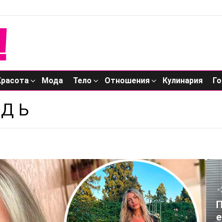
Красота
Мода
Тело
Отношения
Кулинария
Го
УДЬ
П
е