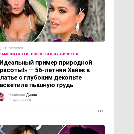
51
Репостов
НАМЕНИТОСТИ
НОВОСТИ ШОУ-БИЗНЕСА
Идеальный пример природной
расоты!» — 56-летняя Хайек в
латье с глубоким декольте
асветила пышную грудь
Написала
Диана
4 года назад
ОЛЖЕНИЕ
ПРОДОЛЖЕНИЕ