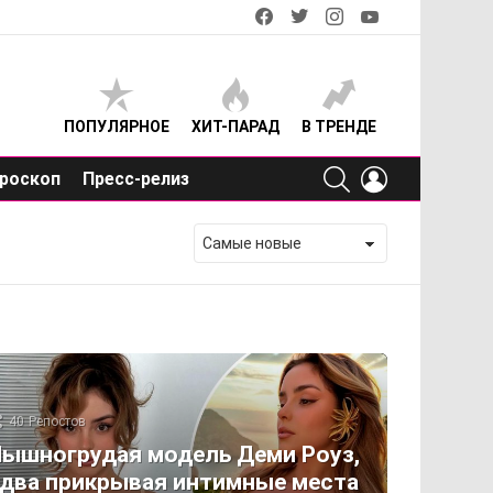
facebook
twitter
instagram
youtube
ПОПУЛЯРНОЕ
ХИТ-ПАРАД
В ТРЕНДЕ
SEARCH
LOGIN
роскоп
Пресс-релиз
40
Репостов
ышногрудая модель Деми Роуз,
два прикрывая интимные места