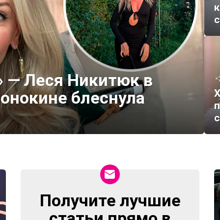
к
с
» — Леся Никитюк в
Х
онокине блеснула
п
с
Получите лучшие
NEWSLETTER
статьи прямо в