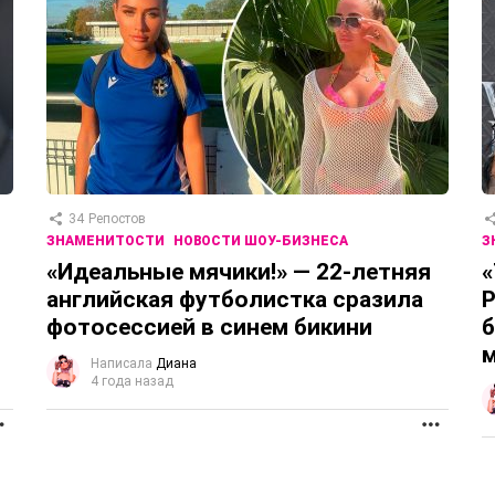
34
Репостов
ЗНАМЕНИТОСТИ
НОВОСТИ ШОУ-БИЗНЕСА
З
«Идеальные мячики!» — 22-летняя
«
английская футболистка сразила
Р
фотосессией в синем бикини
б
Написала
Диана
4 года назад
ПРОДОЛЖЕНИЕ
ПРОД