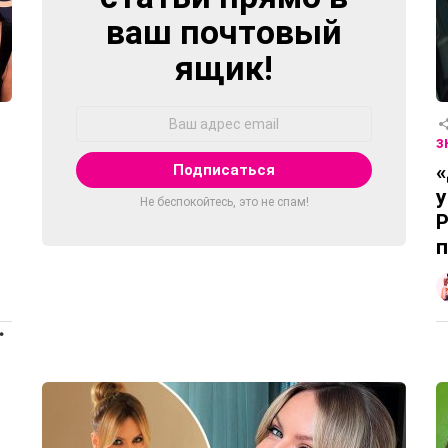
ваш почтовый
ящик!
Адрес
Email:
З
«
у
Не беспокойтесь, это не спам!
Р
п
ПРОДОЛЖЕНИЕ