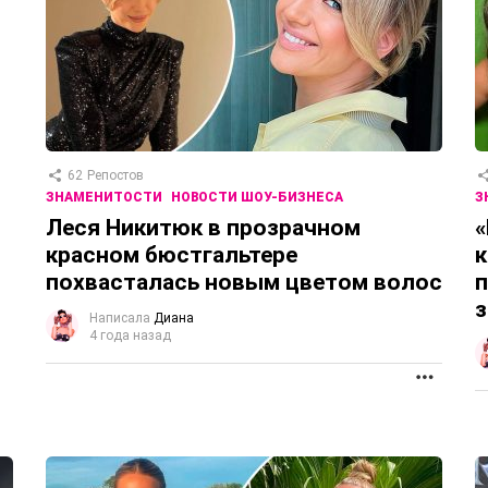
62
Репостов
ЗНАМЕНИТОСТИ
НОВОСТИ ШОУ-БИЗНЕСА
З
Леся Никитюк в прозрачном
«
красном бюстгальтере
к
похвасталась новым цветом волос
п
з
Написала
Диана
4 года назад
ПРОД