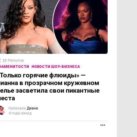
28
Репостов
НАМЕНИТОСТИ
НОВОСТИ ШОУ-БИЗНЕСА
Только горячие флюиды» —
ианна в прозрачном кружевном
елье засветила свои пикантные
места
Написала
Диана
4 года назад
ОЛЖЕНИЕ
ПРОДОЛЖЕНИЕ