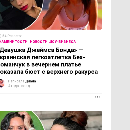
54
Репостов
НАМЕНИТОСТИ
НОВОСТИ ШОУ-БИЗНЕСА
Девушка Джеймса Бонда» —
краинская легкоатлетка Бех-
оманчук в вечернем платье
оказала бюст с верхнего ракурса
Написала
Диана
4 года назад
ПРОДОЛЖЕНИЕ