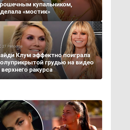
рошечным купальником,
делала «мостик»
27
Репостов
айди Клум эффектно поиграла
олуприкрытой грудью на видео
 верхнего ракурса