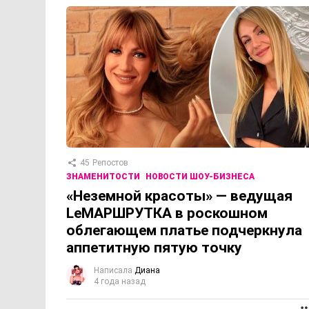
45
Репостов
ЗНАМЕНИТОСТИ
НОВОСТИ ШОУ-БИЗНЕСА
«Неземной красоты» — ведущая
LеМАРШРУТКА в роскошном
облегающем платье подчеркнула
аппетитную пятую точку
Написала
Диана
4 года назад