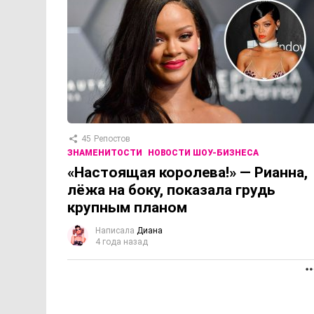
45
Репостов
ЗНАМЕНИТОСТИ
НОВОСТИ ШОУ-БИЗНЕСА
«Настоящая королева!» — Рианна,
лёжа на боку, показала грудь
крупным планом
Написала
Диана
4 года назад