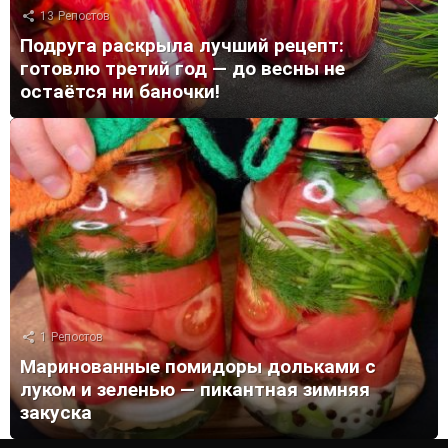
13
Репостов
Подруга раскрыла лучший рецепт:
готовлю третий год — до весны не
остаётся ни баночки!
1
Репостов
Маринованные помидоры дольками с
луком и зеленью — пикантная зимняя
закуска