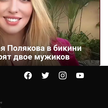
я Полякова в бикини
арят двое мужиков
facebook
twitter
instagram
youtube
ет
: