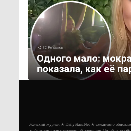
32
Репостов
Одного мало: мокра
показала, как её п
Женский журнал ✭ DailyStars.Net ✭ ежедневно обновля
публикации для современной женщине. Читайте онлайн