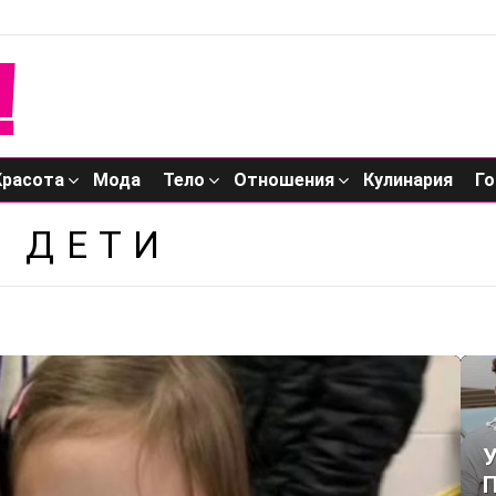
Красота
Мода
Тело
Отношения
Кулинария
Го
 ДЕТИ
У
П