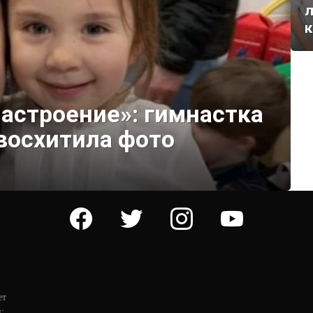
л
к
астроение»: гимнастка
восхитила фото
facebook
twitter
instagram
youtube
ет
: