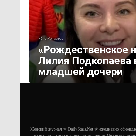
0
Репостов
«Рождественское н
Лилия Подкопаева 
младшей дочери
Женский журнал ✭ DailyStars.Net ✭ ежедневно обновля
публикации для современной женщине. Читайте онлайн