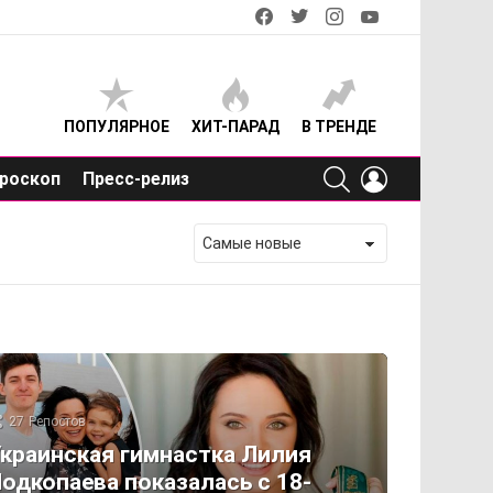
facebook
twitter
instagram
youtube
ПОПУЛЯРНОЕ
ХИТ-ПАРАД
В ТРЕНДЕ
SEARCH
LOGIN
роскоп
Пресс-релиз
27
Репостов
краинская гимнастка Лилия
одкопаева показалась с 18-