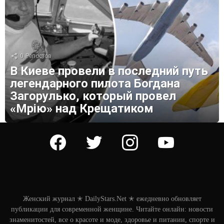
0
Репостов
В Киеве провели в последний путь
легендарного пилота Богдана
Загорулько, который провел
«Мрію» над Крещатиком
facebook
twitter
instagram
youtube
Женский журнал ✭ DailyStars.Net ✭ ежедневно обновляет
публикации для современной женщине. Читайте онлайн: новости
знаменитостей, все о красоте и моде, здоровье и питании, спорте и