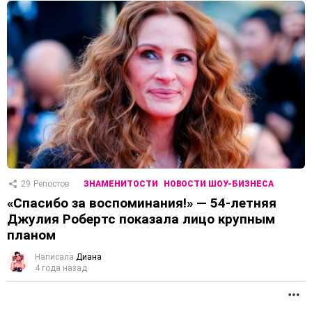
29
Репостов
ЗНАМЕНИТОСТИ
НОВОСТИ ШОУ-БИЗНЕСА
«Спасибо за воспоминания!» — 54-летняя
Джулия Робертс показала лицо крупным
планом
Написала
Диана
4 года назад
П