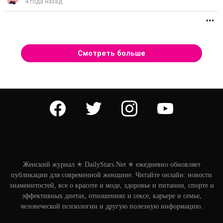
4 года назад
П
Смотреть больше
facebook
twitter
instagram
youtube
Женский журнал ✭ DailyStars.Net ✭ ежедневно обновляет
публикации для современной женщине. Читайте онлайн: новости
знаменитостей, все о красоте и моде, здоровье и питании, спорте и
эффективных диетах, отношениях и сексе, карьере и семье,
человеческой психологии и другую полезную информацию.