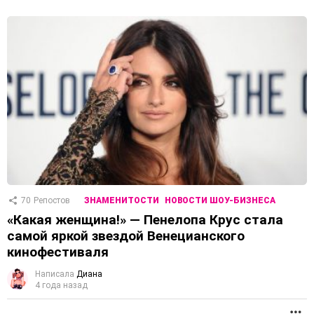
70
Репостов
ЗНАМЕНИТОСТИ
НОВОСТИ ШОУ-БИЗНЕСА
«Какая женщина!» — Пенелопа Крус стала
самой яркой звездой Венецианского
кинофестиваля
Написала
Диана
4 года назад
П