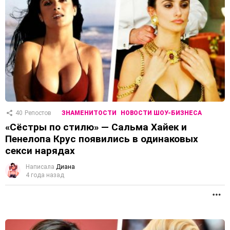
40
Репостов
ЗНАМЕНИТОСТИ
НОВОСТИ ШОУ-БИЗНЕСА
«Сёстры по стилю» — Сальма Хайек и
Пенелопа Крус появились в одинаковых
секси нарядах
Написала
Диана
4 года назад
П