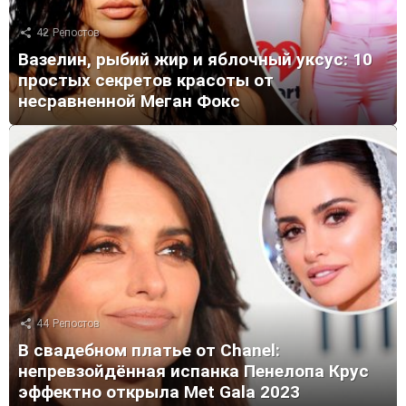
42
Репостов
Вазелин, рыбий жир и яблочный уксус: 10
простых секретов красоты от
несравненной Меган Фокс
44
Репостов
В свадебном платье от Chanel:
непревзойдённая испанка Пенелопа Крус
эффектно открыла Met Gala 2023