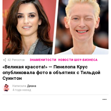
42
Репостов
ЗНАМЕНИТОСТИ
НОВОСТИ ШОУ-БИЗНЕСА
«Великая красота!» — Пенелопа Крус
опубликовала фото в объятиях с Тильдой
Суинтон
Написала
Диана
4 года назад
П