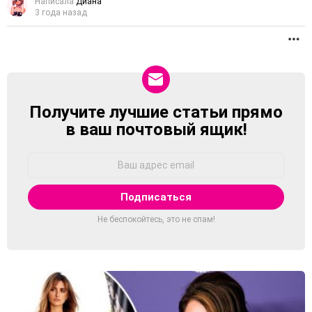
Написала
Диана
3 года назад
П
Получите лучшие статьи прямо
NEWSLETTER
в ваш почтовый ящик!
Адрес
Email:
Не беспокойтесь, это не спам!