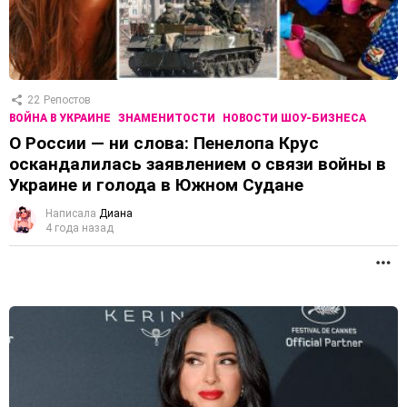
22
Репостов
ВОЙНА В УКРАИНЕ
ЗНАМЕНИТОСТИ
НОВОСТИ ШОУ-БИЗНЕСА
О России — ни слова: Пенелопа Крус
оскандалилась заявлением о связи войны в
Украине и голода в Южном Судане
Написала
Диана
4 года назад
П