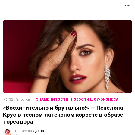
П
32
Репостов
ЗНАМЕНИТОСТИ
НОВОСТИ ШОУ-БИЗНЕСА
«Восхитительно и брутально!» — Пенелопа
Крус в тесном латексном корсете в образе
тореадора
Написала
Диана