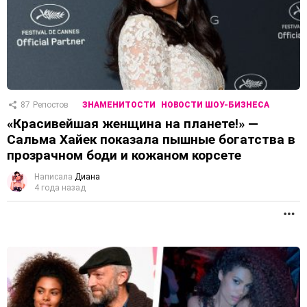
87
Репостов
ЗНАМЕНИТОСТИ
НОВОСТИ ШОУ-БИЗНЕСА
«Красивейшая женщина на планете!» —
Сальма Хайек показала пышные богатства в
прозрачном боди и кожаном корсете
Написала
Диана
4 года назад
П