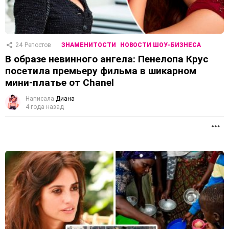
24
Репостов
ЗНАМЕНИТОСТИ
НОВОСТИ ШОУ-БИЗНЕСА
В образе невинного ангела: Пенелопа Крус
посетила премьеру фильма в шикарном
мини-платье от Chanel
Написала
Диана
4 года назад
П