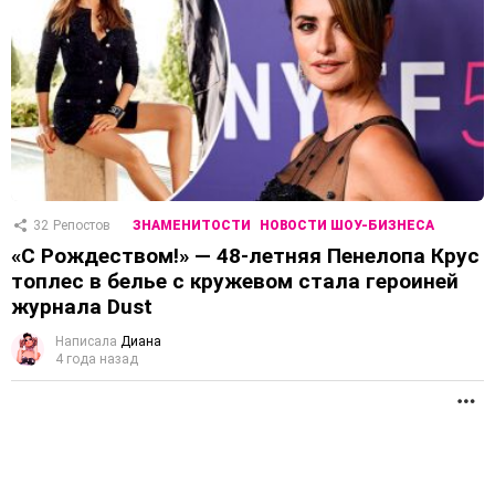
32
Репостов
ЗНАМЕНИТОСТИ
НОВОСТИ ШОУ-БИЗНЕСА
«С Рождеством!» — 48-летняя Пенелопа Крус
топлес в белье с кружевом стала героиней
журнала Dust
Написала
Диана
4 года назад
П