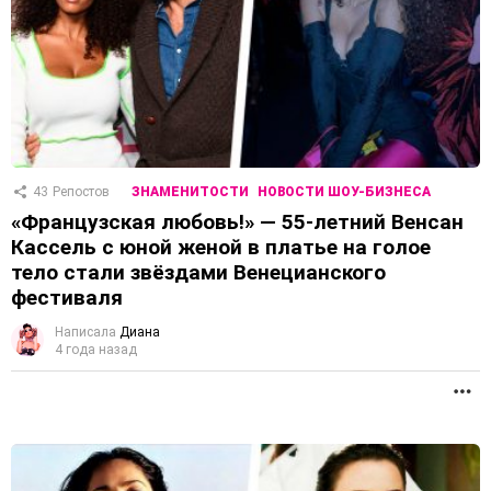
43
Репостов
ЗНАМЕНИТОСТИ
НОВОСТИ ШОУ-БИЗНЕСА
«Французская любовь!» — 55-летний Венсан
Кассель с юной женой в платье на голое
тело стали звёздами Венецианского
фестиваля
Написала
Диана
4 года назад
П