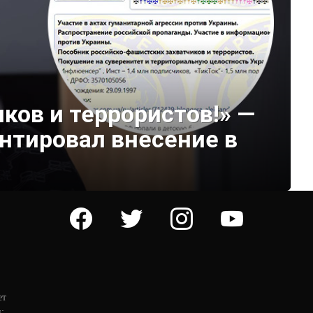
ков и террористов!» —
тировал внесение в
facebook
twitter
instagram
youtube
ет
: