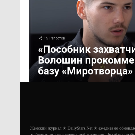
15
Репостов
«Пособник захватчи
Волошин прокоммен
базу «Миротворца»
Женский журнал ✭ DailyStars.Net ✭ ежедневно обновля
публикации для современной женщине. Читайте онлайн