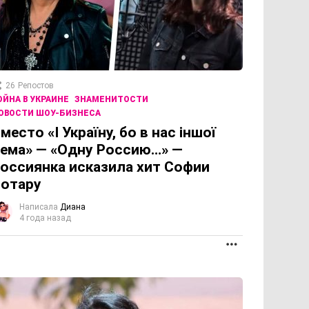
26
Репостов
ОЙНА В УКРАИНЕ
ЗНАМЕНИТОСТИ
ОВОСТИ ШОУ-БИЗНЕСА
место «І Україну, бо в нас іншої
ема» — «Одну Россию…» —
оссиянка исказила хит Софии
отару
Написала
Диана
4 года назад
ПРОДОЛЖЕНИЕ