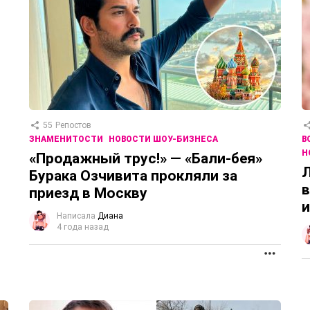
55
Репостов
ЗНАМЕНИТОСТИ
НОВОСТИ ШОУ-БИЗНЕСА
В
Н
«Продажный трус!» — «Бали-бея»
Л
Бурака Озчивита прокляли за
в
приезд в Москву
и
Написала
Диана
4 года назад
ПРОД