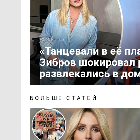
66
Репостов
«Танцевали в её пл
Зибров шокировал 
развлекались в до
БОЛЬШЕ СТАТЕЙ