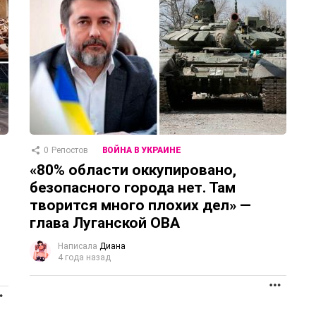
0
Репостов
ВОЙНА В УКРАИНЕ
«80% области оккупировано,
безопасного города нет. Там
творится много плохих дел» —
глава Луганской ОВА
м
Написала
Диана
4 года назад
ПРОД
ПРОДОЛЖЕНИЕ