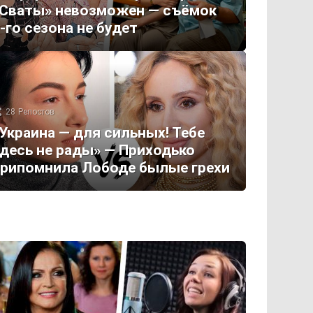
Сваты» невозможен — съёмок
-го сезона не будет
28
Репостов
Украина — для сильных! Тебе
десь не рады» — Приходько
рипомнила Лободе былые грехи