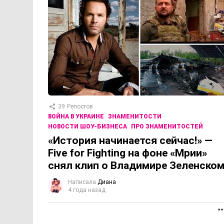
39
Репостов
ВОЙНА В УКРАИНЕ
ЗНАМЕНИТОСТИ
НОВОСТИ ШОУ-БИЗНЕСА
ПРО ЗНАМЕНИТОСТЕЙ
«История начинается сейчас!» —
Five for Fighting на фоне «Мрии»
снял клип о Владимире Зеленско
Написала
Диана
4 года назад