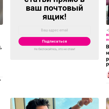
ваш почтовый
ящик!
Адрес
Email:
В
Н
,
В
Не беспокойтесь, это не спам!
н
р
Р
ПРОДОЛЖЕНИЕ