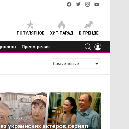
facebook
twitter
instagram
youtube
ПОПУЛЯРНОЕ
ХИТ-ПАРАД
В ТРЕНДЕ
SEARCH
LOGIN
роскоп
Пресс-релиз
70
Репостов
ез украинских актёров сериал