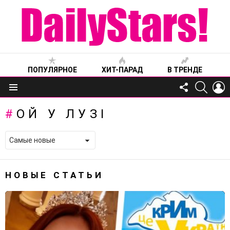
ПОПУЛЯРНОЕ
ХИТ-ПАРАД
В ТРЕНДЕ
FOLLOW
SEARC
L
US
Меню
ОЙ У ЛУЗІ
НОВЫЕ СТАТЬИ