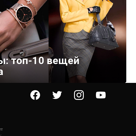
ы: топ-10 вещей
а
facebook
twitter
instagram
youtube
ет
: