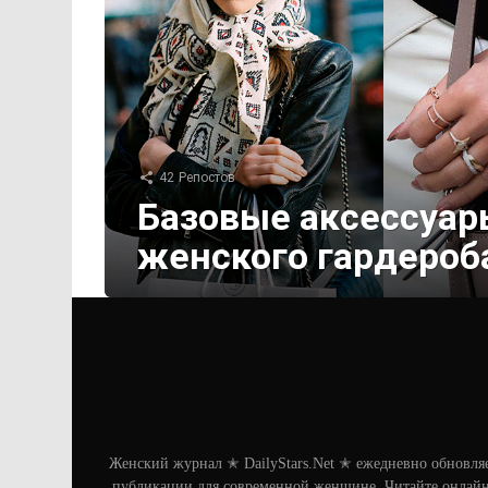
42
Репостов
Базовые аксессуар
женского гардероб
Женский журнал ✭ DailyStars.Net ✭ ежедневно обновля
публикации для современной женщине. Читайте онлайн