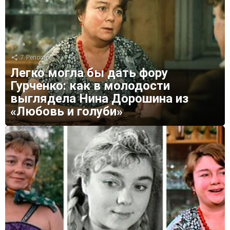
7
Репостов
Легко могла бы дать фору
Гурченко: как в молодости
выглядела Нина Дорошина из
«Любовь и голуби»