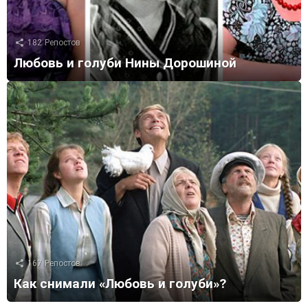
182
Репостов
Любовь и голуби Нины Дорошиной
167
Репостов
Как снимали «Любовь и голуби»?