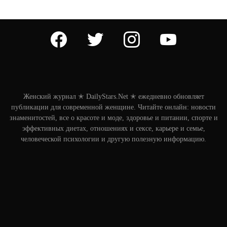
facebook
twitter
instagram
youtube
Женский журнал ✭ DailyStars.Net ✭ ежедневно обновляет
публикации для современной женщине. Читайте онлайн: новости
знаменитостей, все о красоте и моде, здоровье и питании, спорте и
эффективных диетах, отношениях и сексе, карьере и семье,
человеческой психологии и другую полезную информацию.