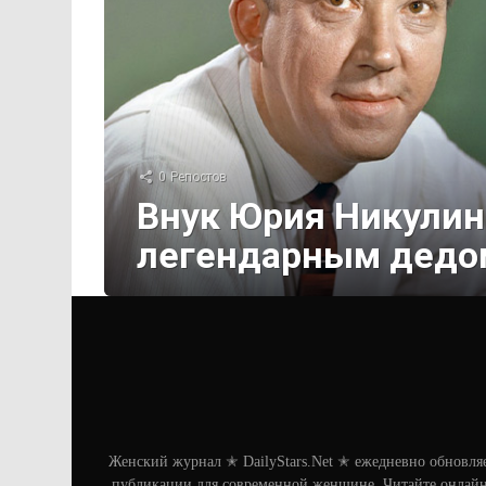
0
Репостов
Внук Юрия Никулин
легендарным дедом
Женский журнал ✭ DailyStars.Net ✭ ежедневно обновля
публикации для современной женщине. Читайте онлайн