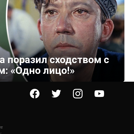
а поразил сходством с
: «Одно лицо!»
facebook
twitter
instagram
youtube
ет
: