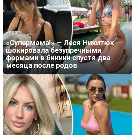
0
Репостов
«Супермама!» — Леся Никитюк
шокировала безупречными
формами в бикини спустя два
месяца после родов