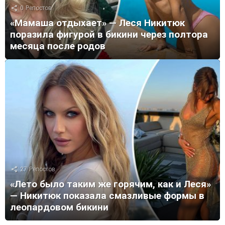
0
Репостов
«Мамаша отдыхает» — Леся Никитюк
поразила фигурой в бикини через полтора
месяца после родов
27
Репостов
«Лето было таким же горячим, как и Леся»
— Никитюк показала смазливые формы в
леопардовом бикини