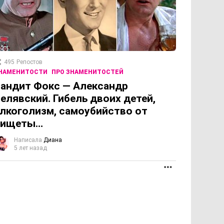
495
Репостов
НАМЕНИТОСТИ
ПРО ЗНАМЕНИТОСТЕЙ
андит Фокс — Александр
елявский. Гибель двоих детей,
лкоголизм, самоубийство от
нищеты…
Написала
Диана
5 лет назад
ПРОДОЛЖЕНИЕ