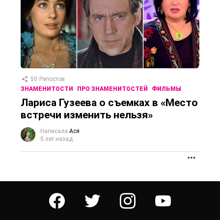
50
Репостов
ЗНАМЕНИТОСТИ
ПРО ЗНАМЕНИТОСТЕЙ
ФИЛЬМЫ
Лариса Гузеева о съемках в «Место
встречи изменить нельзя»
Написала
Ася
5 лет назад
ПРОД
facebook
twitter
instagram
youtube