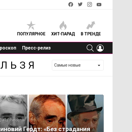
facebook
twitter
instagram
youtube
ПОПУЛЯРНОЕ
ХИТ-ПАРАД
В ТРЕНДЕ
SEARCH
LOGIN
роскоп
Пресс-релиз
ЕЛЬЗЯ
412
Репостов
иновий Гердт: «Без страдания