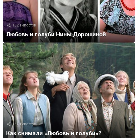
182
Репостов
Любовь и голуби Нины Дорошиной
167
Репостов
Как снимали «Любовь и голуби»?