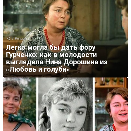
7
Репостов
Легко могла бы дать фору
Гурченко: как в молодости
выглядела Нина Дорошина из
«Любовь и голуби»