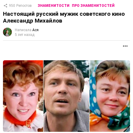
950
Репостов
ЗНАМЕНИТОСТИ
ПРО ЗНАМЕНИТОСТЕЙ
Настоящий русский мужик советского кино
Александр Михайлов
Написала
Ася
5 лет назад
П