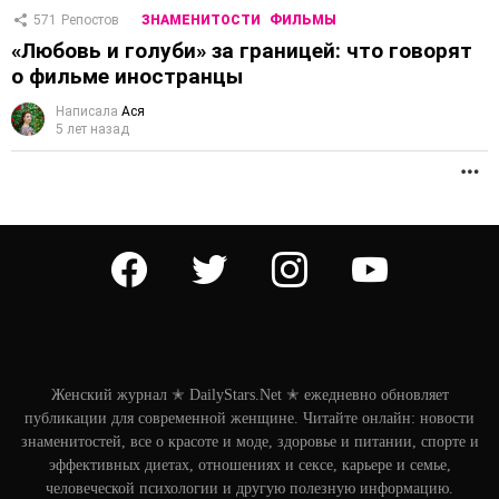
571
Репостов
ЗНАМЕНИТОСТИ
ФИЛЬМЫ
«Любовь и голуби» за границей: что говорят
о фильме иностранцы
Написала
Ася
5 лет назад
П
facebook
twitter
instagram
youtube
Женский журнал ✭ DailyStars.Net ✭ ежедневно обновляет
публикации для современной женщине. Читайте онлайн: новости
знаменитостей, все о красоте и моде, здоровье и питании, спорте и
эффективных диетах, отношениях и сексе, карьере и семье,
человеческой психологии и другую полезную информацию.