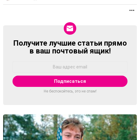
П
Получите лучшие статьи прямо
NEWSLETTER
в ваш почтовый ящик!
Адрес
Email:
Не беспокойтесь, это не спам!