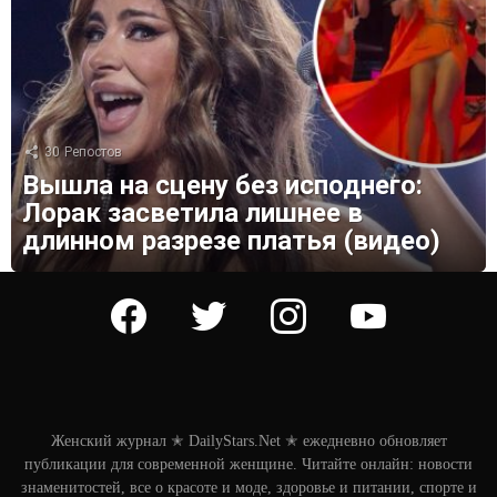
30
Репостов
Вышла на сцену без исподнего:
Лорак засветила лишнее в
длинном разрезе платья (видео)
facebook
twitter
instagram
youtube
Женский журнал ✭ DailyStars.Net ✭ ежедневно обновляет
публикации для современной женщине. Читайте онлайн: новости
знаменитостей, все о красоте и моде, здоровье и питании, спорте и