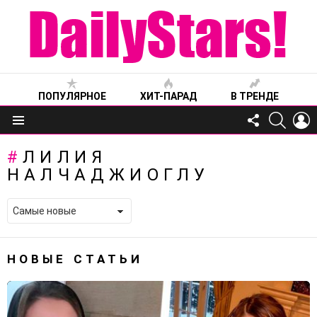
ПОПУЛЯРНОЕ
ХИТ-ПАРАД
В ТРЕНДЕ
FOLLOW
SEARC
L
US
Меню
ЛИЛИЯ
НАЛЧАДЖИОГЛУ
НОВЫЕ СТАТЬИ