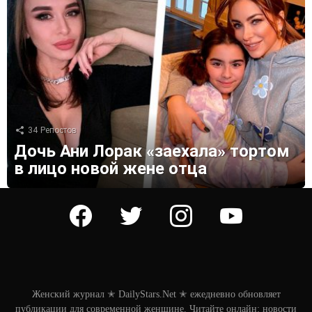
34
Репостов
Дочь Ани Лорак «заехала» тортом
в лицо новой жене отца
facebook
twitter
instagram
youtube
Женский журнал ✭ DailyStars.Net ✭ ежедневно обновляет
публикации для современной женщине. Читайте онлайн: новости