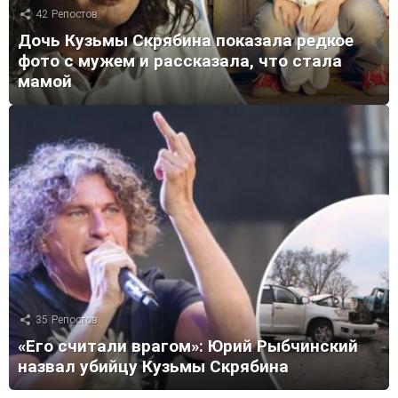
42
Репостов
Дочь Кузьмы Скрябина показала редкое
фото с мужем и рассказала, что стала
мамой
35
Репостов
«Его считали врагом»: Юрий Рыбчинский
назвал убийцу Кузьмы Скрябина