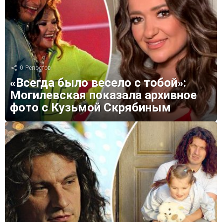
0
Репостов
«Всегда было весело с тобой»:
Могилевская показала архивное
фото с Кузьмой Скрябиным