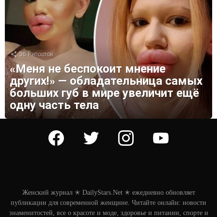
30
Репостов
«Меня не беспокоит мнение
других!» — обладательница самых
больших губ в мире увеличит ещё
одну часть тела
facebook
twitter
instagram
youtube
Женский журнал ✭ DailyStars.Net ✭ ежедневно обновляет
публикации для современной женщине. Читайте онлайн: новости
знаменитостей, все о красоте и моде, здоровье и питании, спорте и