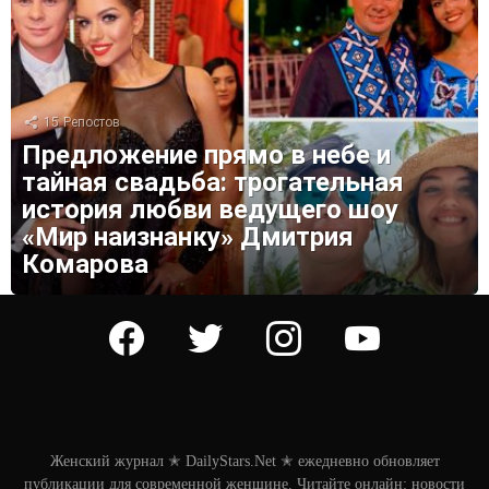
15
Репостов
Предложение прямо в небе и
тайная свадьба: трогательная
история любви ведущего шоу
«Мир наизнанку» Дмитрия
Комарова
facebook
twitter
instagram
youtube
Женский журнал ✭ DailyStars.Net ✭ ежедневно обновляет
публикации для современной женщине. Читайте онлайн: новости