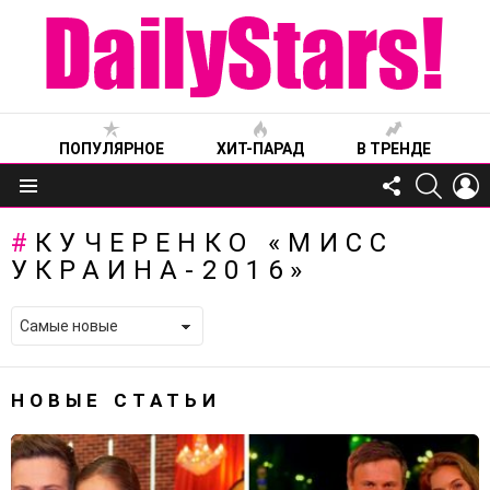
ПОПУЛЯРНОЕ
ХИТ-ПАРАД
В ТРЕНДЕ
FOLLOW
SEARC
L
US
Меню
КУЧЕРЕНКО «МИСС
УКРАИНА-2016»
НОВЫЕ СТАТЬИ