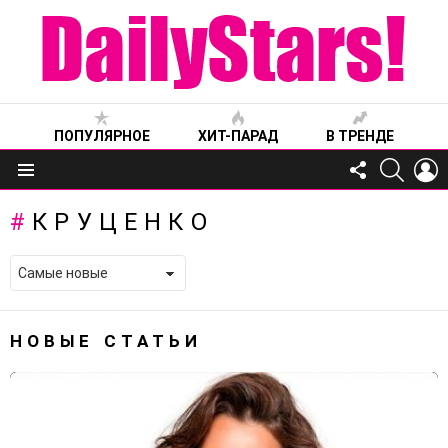
ПОПУЛЯРНОЕ
ХИТ-ПАРАД
В ТРЕНДЕ
FOLLOW
SEARC
L
US
Меню
КРУЦЕНКО
НОВЫЕ СТАТЬИ