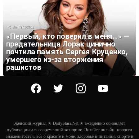
36
Репостов
«Первый, кто поверил в меня…» —
предательница Лорак цинично
почтила память Сергея Круценко,
умершего из-за вторжения
рашистов
facebook
twitter
instagram
youtube
Женский журнал ✭ DailyStars.Net ✭ ежедневно обновляет
публикации для современной женщине. Читайте онлайн: новости
знаменитостей, все о красоте и моде, здоровье и питании, спорте и