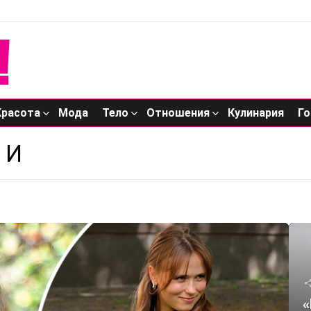
Красота
Мода
Тело
Отношения
Кулинария
Го
ТИ
«