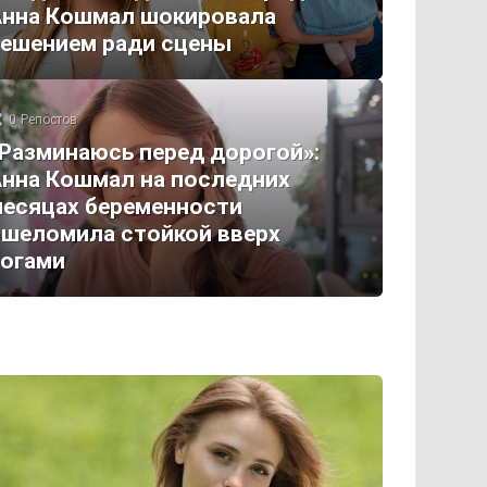
Анна Кошмал шокировала
ешением ради сцены
0
Репостов
Разминаюсь перед дорогой»:
нна Кошмал на последних
есяцах беременности
шеломила стойкой вверх
огами