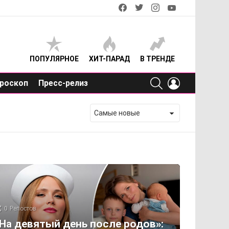
facebook
twitter
instagram
youtube
ПОПУЛЯРНОЕ
ХИТ-ПАРАД
В ТРЕНДЕ
SEARCH
LOGIN
роскоп
Пресс-релиз
0
Репостов
На девятый день после родов»: