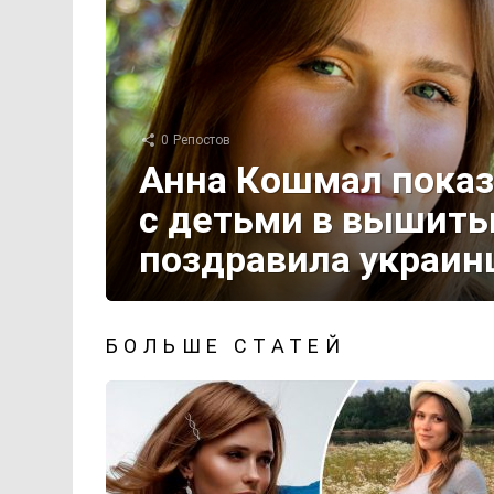
0
Репостов
Анна Кошмал показ
с детьми в вышиты
поздравила украин
БОЛЬШЕ СТАТЕЙ