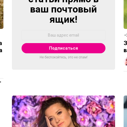
ваш почтовый
ящик!
Адрес
Email:
а
З
а
в
Не беспокойтесь, это не спам!
ПРОДОЛЖЕНИЕ