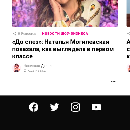
0
Репостов
НОВОСТИ ШОУ-БИЗНЕСА
«До слез»: Наталья Могилевская
А
показала, как выглядела в первом
с
классе
к
Написала
Диана
2 года назад
ПРОД
facebook
twitter
instagram
youtube