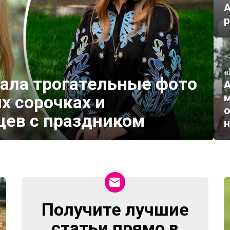
р
«
ала трогательные фото
А
м
х сорочках и
о
цев с праздником
н
Получите лучшие
NEWSLETTER
статьи прямо в