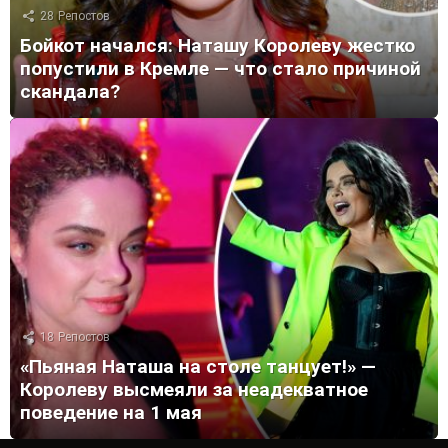
28
Репостов
Бойкот начался: Наташу Королеву жестко
попустили в Кремле — что стало причиной
скандала?
18
Репостов
«Пьяная Наташа на столе танцует!» —
Королеву высмеяли за неадекватное
поведение на 1 мая