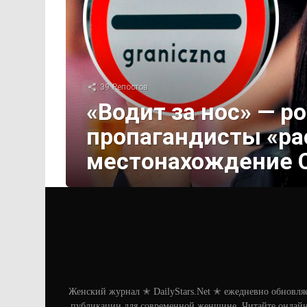
39
Репостов
«Водит за нос» — р
пропагандисты «ра
местонахождение 
Женский журнал ✭ DailyStars.Net ✭ ежедневно обновля
публикации для современной женщине. Читайте онлайн