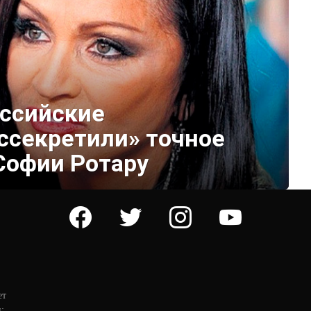
оссийские
ссекретили» точное
Софии Ротару
facebook
twitter
instagram
youtube
ет
: