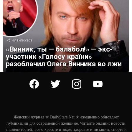
48
Репостов
«Винник, ты — балабол!» — экс-
участник «Голосу країни»
разоблачил Олега Винника во лжи
facebook
twitter
instagram
youtube
Женский журнал ✭ DailyStars.Net ✭ ежедневно обновляет
публикации для современной женщине. Читайте онлайн: новости
знаменитостей, все о красоте и моде, здоровье и питании, спорте и