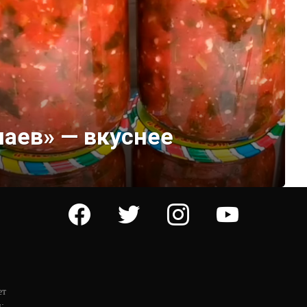
чаев» — вкуснее
facebook
twitter
instagram
youtube
ет
: