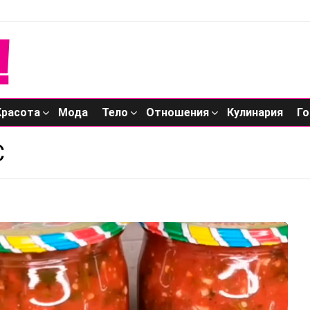
Красота
Мода
Тело
Отношения
Кулинария
Го
С