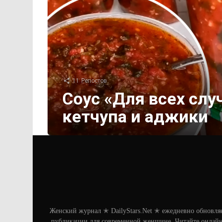
11
Репостов
Соус «Для всех слу
кетчупа и аджики
Женский журнал ✭ DailyStars.Net ✭ ежедневно обновля
публикации для современной женщине. Читайте онлайн