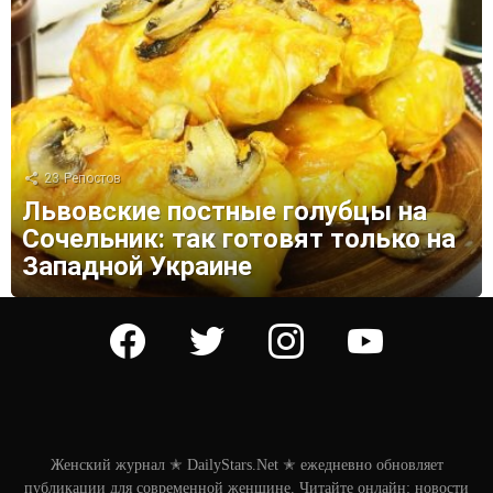
23
Репостов
Львовские постные голубцы на
Сочельник: так готовят только на
Западной Украине
facebook
twitter
instagram
youtube
Женский журнал ✭ DailyStars.Net ✭ ежедневно обновляет
публикации для современной женщине. Читайте онлайн: новости