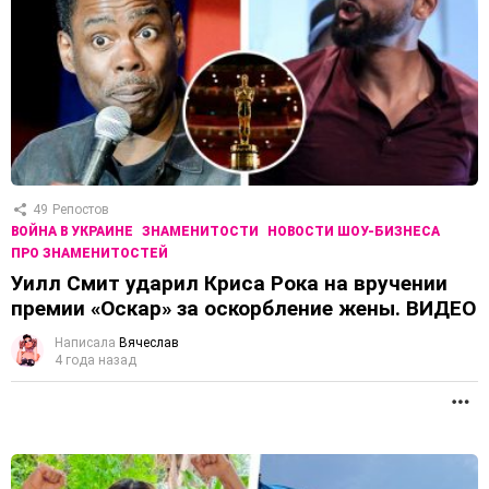
49
Репостов
ВОЙНА В УКРАИНЕ
ЗНАМЕНИТОСТИ
НОВОСТИ ШОУ-БИЗНЕСА
ПРО ЗНАМЕНИТОСТЕЙ
Уилл Смит ударил Криса Рока на вручении
премии «Оскар» за оскорбление жены. ВИДЕО
Написала
Вячеслав
4 года назад
П