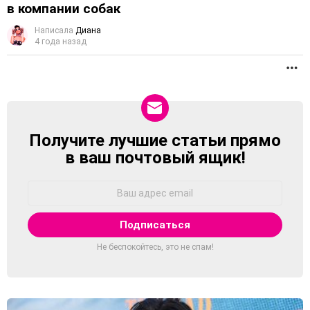
в компании собак
Написала
Диана
4 года назад
П
Получите лучшие статьи прямо
NEWSLETTER
в ваш почтовый ящик!
Адрес
Email:
Не беспокойтесь, это не спам!