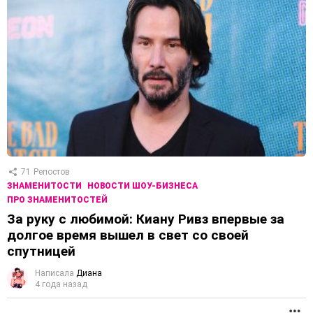
71
Репостов
ЗНАМЕНИТОСТИ
НОВОСТИ ШОУ-БИЗНЕСА
ПРО ЗНАМЕНИТОСТЕЙ
За руку с любимой: Киану Ривз впервые за
долгое время вышел в свет со своей
спутницей
Написала
Диана
4 года назад
П