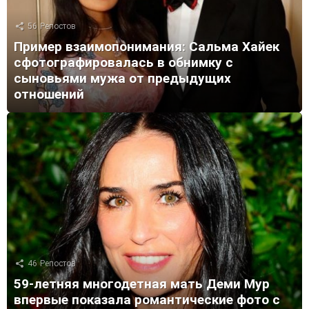
56
Репостов
Пример взаимопонимания: Сальма Хайек
сфотографировалась в обнимку с
сыновьями мужа от предыдущих
отношений
46
Репостов
59-летняя многодетная мать Деми Мур
впервые показала романтические фото с