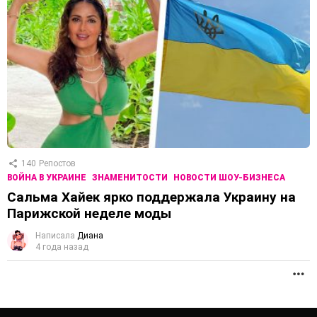
140
Репостов
ВОЙНА В УКРАИНЕ
ЗНАМЕНИТОСТИ
НОВОСТИ ШОУ-БИЗНЕСА
Сальма Хайек ярко поддержала Украину на
Парижской неделе моды
Написала
Диана
4 года назад
П