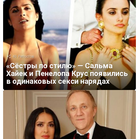
40
Репостов
«Сёстры по стилю» — Сальма
Хайек и Пенелопа Крус появились
в одинаковых секси нарядах