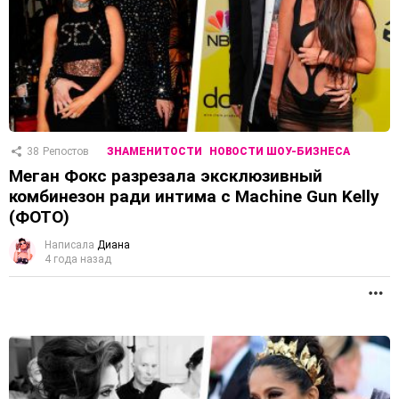
38
Репостов
ЗНАМЕНИТОСТИ
НОВОСТИ ШОУ-БИЗНЕСА
Меган Фокс разрезала эксклюзивный
комбинезон ради интима с Machine Gun Kelly
(ФОТО)
Написала
Диана
4 года назад
П