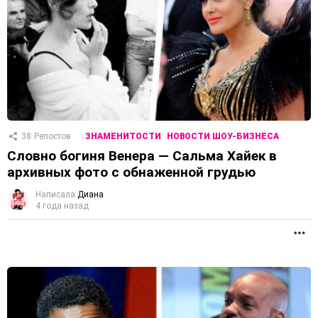
38
Репостов
ЗНАМЕНИТОСТИ
НОВОСТИ ШОУ-БИЗНЕСА
Словно богиня Венера — Сальма Хайек в
архивных фото с обнаженной грудью
Написала
Диана
4 года назад
П